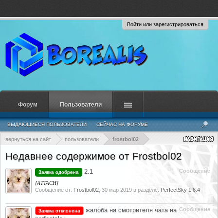
Войти или зарегистрироваться
Форум
Пользователи
ВЫДАЮЩИЕСЯ ПОЛЬЗОВАТЕЛИ
СЕЙЧАС НА ФОРУМЕ
НЕДАВНЯЯ АКТИВНОСТЬ
НОВЫЕ СООБЩЕНИЯ ПРОФИЛЯ
вернуться на сайт
пользователи
frostbol02
Недавнее содержимое от Frostbol02
2.1
Сообщение
Заявка одобрена
[ATTACH]
Сообщение от:
Frostbol02
,
30 мар 2019
в разделе:
PerfectSky 1.6.4
жалоба на смотрителя чата на
Сообщение
Заявка отклонена