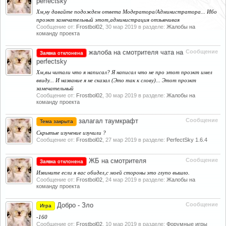
perfectsky
Хм,ну давайте подождем ответа Модератора/Администратора... Ибо
проэкт замечательный этот,администрация отзывчивая
Сообщение от:
Frostbol02
,
30 мар 2019
в разделе:
Жалобы на
команду проекта
жалоба на смотрителя чата на
Сообщение
Заявка отклонена
perfectsky
Хм,вы читали что я написал? Я написал что не про этот проэкт имел
ввиду... И название я не сказал (Это так к слову)... Этот проэкт
замечательный
Сообщение от:
Frostbol02
,
30 мар 2019
в разделе:
Жалобы на
команду проекта
залагал таумкрафт
Сообщение
Тема закрыта
Скрытые изучение изучили ?
Сообщение от:
Frostbol02
,
27 мар 2019
в разделе:
PerfectSky 1.6.4
ЖБ на смотрителя
Сообщение
Заявка отклонена
Извините если я вас обидел,с моей стороны это глупо вышло.
Сообщение от:
Frostbol02
,
24 мар 2019
в разделе:
Жалобы на
команду проекта
Добро - Зло
Сообщение
Игра
-160
Сообщение от:
Frostbol02
,
10 мар 2019
в разделе:
Форумные игры