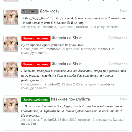
Должность.
Тема
Устарело
1) Bce_Niggi_Karoli 2) 14 3) 6 лет 4) Я начал строить года 2 назад , по
10-ной шкале у меня 6-8 баллов 5) В лс кину...
Автор темы:
Frostbol02
,
6 мар 2019
, ответов - 1, в разделе:
Build
Жалоба на Shum
Сообщение
Заявка отклонена
Ну да просто сформулировал не правильно.
Сообщение от:
Frostbol02
,
20 фев 2019
в разделе:
Жалобы на
команду проекта
Жалоба на Shum
Сообщение
Заявка отклонена
Школьник, который пытается что-то доказать, скоро мир развалится
из-за таких, я кнш был в бане и всегда был виноватым и просил
разбан,но не до...
Сообщение от:
Frostbol02
,
19 фев 2019
в разделе:
Жалобы на
команду проекта
Извините пожалуйста
Тема
Заявка одобрена
1. Ваш игровой никнейм.Bce_Niggi_Karoli 2. Кем были забанены.Server
(Bartolomeo) 3. Причина бана. Мама будет довольна за воспитание 4.
На сколько...
Автор темы:
Frostbol02
,
15 фев 2019
, ответов - 1, в разделе:
Заявки
на разбан