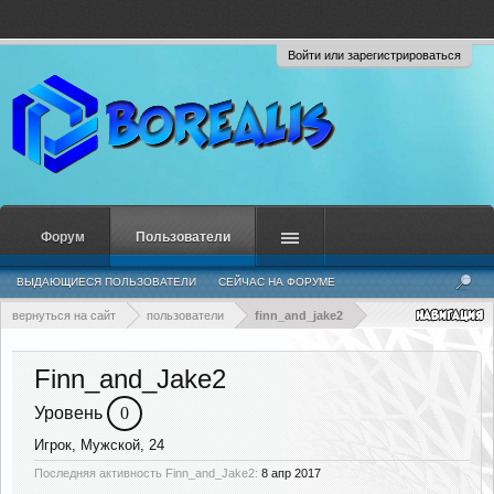
Войти или зарегистрироваться
Форум
Пользователи
ВЫДАЮЩИЕСЯ ПОЛЬЗОВАТЕЛИ
СЕЙЧАС НА ФОРУМЕ
НЕДАВНЯЯ АКТИВНОСТЬ
НОВЫЕ СООБЩЕНИЯ ПРОФИЛЯ
вернуться на сайт
пользователи
finn_and_jake2
Finn_and_Jake2
Уровень
0
Игрок
, Мужской, 24
Последняя активность Finn_and_Jake2:
8 апр 2017