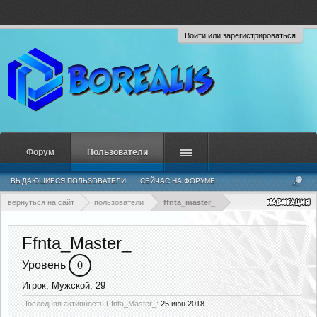
Войти или зарегистрироваться
Форум
Пользователи
ВЫДАЮЩИЕСЯ ПОЛЬЗОВАТЕЛИ
СЕЙЧАС НА ФОРУМЕ
НЕДАВНЯЯ АКТИВНОСТЬ
НОВЫЕ СООБЩЕНИЯ ПРОФИЛЯ
вернуться на сайт
пользователи
ffnta_master_
Ffnta_Master_
Уровень
0
Игрок
, Мужской, 29
Последняя активность Ffnta_Master_:
25 июн 2018