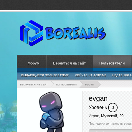
Форум
Вернуться на сайт
Пользователи
ВЫДАЮЩИЕСЯ ПОЛЬЗОВАТЕЛИ
СЕЙЧАС НА ФОРУМЕ
НЕДАВНЯЯ А
вернуться на сайт
пользователи
evgan
evgan
Уровень
0
Игрок
, Мужской, 29
Последняя активность evgan