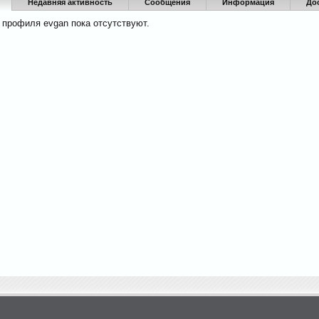
Недавняя активность
Сообщения
Информация
До
 профиля evgan пока отсутствуют.