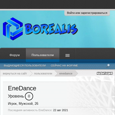
Войти или зарегистрироваться
Форум
Пользователи
ВЫДАЮЩИЕСЯ ПОЛЬЗОВАТЕЛИ
СЕЙЧАС НА ФОРУМЕ
НЕДАВНЯЯ АКТИВНОСТЬ
НОВЫЕ СООБЩЕНИЯ ПРОФИЛЯ
вернуться на сайт
пользователи
enedance
EneDance
Уровень
0
Игрок
, Мужской, 26
Последняя активность EneDance:
22 авг 2021