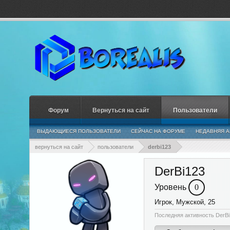
Форум
Вернуться на сайт
Пользователи
ВЫДАЮЩИЕСЯ ПОЛЬЗОВАТЕЛИ
СЕЙЧАС НА ФОРУМЕ
НЕДАВНЯЯ А
вернуться на сайт
пользователи
derbi123
DerBi123
Уровень
0
Игрок
, Мужской, 25
Последняя активность DerBi