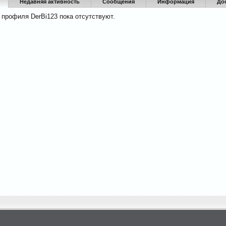
Недавняя активность
Сообщения
Информация
До
 профиля DerBi123 пока отсутствуют.