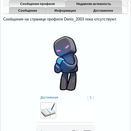
Сообщения профиля
Недавняя активность
Сообщения
Информация
Достижения
Сообщения на странице профиля Denis_2003 пока отсутствуют.
Достижения
1