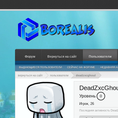
Форум
Вернуться на сайт
Пользователи
ВЫДАЮЩИЕСЯ ПОЛЬЗОВАТЕЛИ
СЕЙЧАС НА ФОРУМЕ
НЕДАВНЯЯ А
вернуться на сайт
пользователи
deadzxcghoul
DeadZxcGhou
Уровень
0
Игрок
, 26
Последняя активность Dead