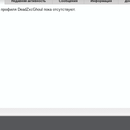
Недавняя активность
Сообщения
Информация
До
 профиля DeadZxcGhoul пока отсутствуют.