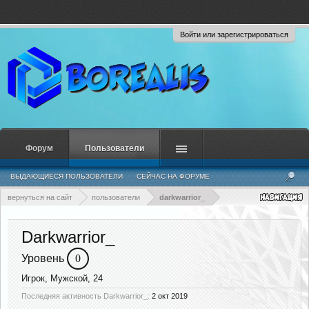
Войти или зарегистрироваться
Форум
Пользователи
ВЫДАЮЩИЕСЯ ПОЛЬЗОВАТЕЛИ
СЕЙЧАС НА ФОРУМЕ
НЕДАВНЯЯ АКТИВНОСТЬ
НОВЫЕ СООБЩЕНИЯ ПРОФИЛЯ
вернуться на сайт
пользователи
darkwarrior_
Darkwarrior_
Уровень
0
Игрок
, Мужской, 24
Последняя активность Darkwarrior_:
2 окт 2019