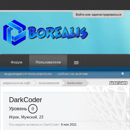
Войти или зарегистрироваться
Форум
Пользователи
ВЫДАЮЩИЕСЯ ПОЛЬЗОВАТЕЛИ
СЕЙЧАС НА ФОРУМЕ
НЕДАВНЯЯ АКТИВНОСТЬ
НОВЫЕ СООБЩЕНИЯ ПРОФИЛЯ
вернуться на сайт
пользователи
darkcoder
DarkCoder
Уровень
0
Игрок
, Мужской, 23
Последняя активность DarkCoder:
9 ноя 2021