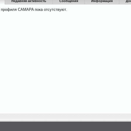
Недавняя активность
Сообщения
Информация
До
 профиля CAMAPA пока отсутствуют.