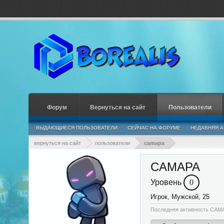
Форум
Вернуться на сайт
Пользователи
ВЫДАЮЩИЕСЯ ПОЛЬЗОВАТЕЛИ
СЕЙЧАС НА ФОРУМЕ
НЕДАВНЯЯ А
вернуться на сайт
пользователи
camapa
CAMAPA
Уровень
0
Игрок
, Мужской, 25
Последняя активность CAM