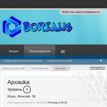
Войти или зарегистрироваться
Форум
Пользователи
ВЫДАЮЩИЕСЯ ПОЛЬЗОВАТЕЛИ
СЕЙЧАС НА ФОРУМЕ
НЕДАВНЯЯ АКТИВНОСТЬ
НОВЫЕ СООБЩЕНИЯ ПРОФИЛЯ
вернуться на сайт
пользователи
apxauka
Apxauka
Уровень
0
Игрок
, Женский, 36
Последняя активность Apxauka:
Пятница в 06:29