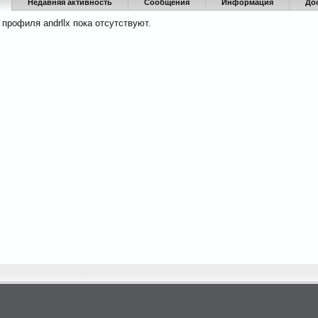
Недавняя активность
Сообщения
Информация
До
профиля andrllx пока отсутствуют.