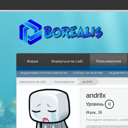
Форум
Вернуться на сайт
Пользователи
ВЫДАЮЩИЕСЯ ПОЛЬЗОВАТЕЛИ
СЕЙЧАС НА ФОРУМЕ
НЕДАВНЯЯ А
вернуться на сайт
пользователи
andrllx
andrllx
Уровень
0
Игрок
, 26
Последняя активность andrll