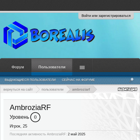
Войти или зарегистрироваться
Форум
Пользователи
ВЫДАЮЩИЕСЯ ПОЛЬЗОВАТЕЛИ
СЕЙЧАС НА ФОРУМЕ
НЕДАВНЯЯ АКТИВНОСТЬ
НОВЫЕ СООБЩЕНИЯ ПРОФИЛЯ
вернуться на сайт
пользователи
ambroziarf
AmbroziaRF
Уровень
0
Игрок
, 25
Последняя активность AmbroziaRF:
2 май 2025