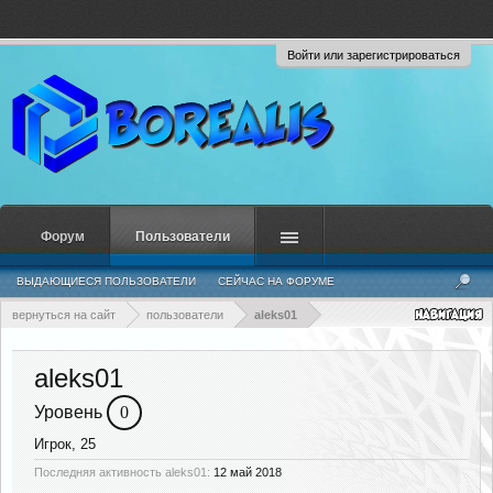
Войти или зарегистрироваться
Форум
Пользователи
ВЫДАЮЩИЕСЯ ПОЛЬЗОВАТЕЛИ
СЕЙЧАС НА ФОРУМЕ
НЕДАВНЯЯ АКТИВНОСТЬ
НОВЫЕ СООБЩЕНИЯ ПРОФИЛЯ
вернуться на сайт
пользователи
aleks01
aleks01
Уровень
0
Игрок
, 25
Последняя активность aleks01:
12 май 2018