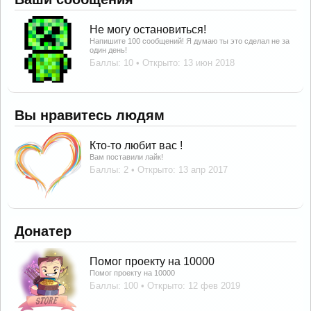
Не могу остановиться!
Напишите 100 сообщений! Я думаю ты это сделал не за
один день!
Баллы: 10
Открыто:
13 июн 2018
Вы нравитесь людям
Кто-то любит вас !
Вам поставили лайк!
Баллы: 2
Открыто:
13 апр 2017
Донатер
Помог проекту на 10000
Помог проекту на 10000
Баллы: 100
Открыто:
12 фев 2019