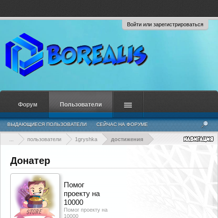
Войти или зарегистрироваться
Форум
Пользователи
ВЫДАЮЩИЕСЯ ПОЛЬЗОВАТЕЛИ
СЕЙЧАС НА ФОРУМЕ
НЕДАВНЯЯ АКТИВНОСТЬ
НОВЫЕ СООБЩЕНИЯ ПРОФИЛЯ
...
пользователи
1gryshka
достижения
Донатер
Помог
проекту на
10000
Помог проекту на
10000