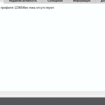
Недавняя активность
Сообщения
Информация
До
 профиля 123654leo пока отсутствуют.