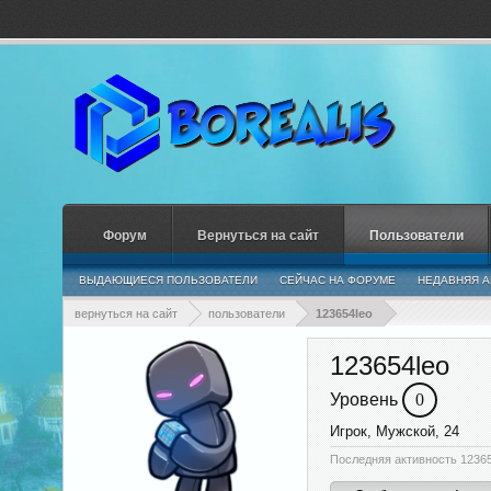
Форум
Вернуться на сайт
Пользователи
ВЫДАЮЩИЕСЯ ПОЛЬЗОВАТЕЛИ
СЕЙЧАС НА ФОРУМЕ
НЕДАВНЯЯ А
вернуться на сайт
пользователи
123654leo
123654leo
Уровень
0
Игрок
, Мужской, 24
Последняя активность 12365