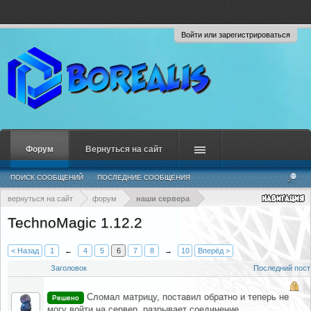
Войти или зарегистрироваться
Форум
Вернуться на сайт
ПОИСК СООБЩЕНИЙ
ПОСЛЕДНИЕ СООБЩЕНИЯ
вернуться на сайт
форум
наши сервера
TechnoMagic 1.12.2
< Назад
1
←
4
5
6
7
8
→
10
Вперёд >
Заголовок
Последний пост
Сломал матрицу, поставил обратно и теперь не
Решено
могу войти на сервер, разрывает соединение