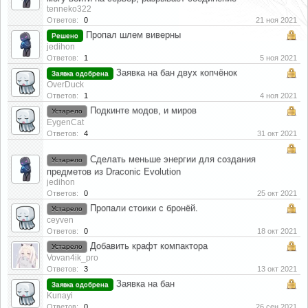
tenneko322
Ответов:
0
21 ноя 2021
Пропал шлем виверны
Решено
jedihon
Ответов:
1
5 ноя 2021
Заявка на бан двух копчёнок
Заявка одобрена
OverDuck
Ответов:
1
4 ноя 2021
Подкинте модов, и миров
Устарело
EygenCat
Ответов:
4
31 окт 2021
Сделать меньше энергии для создания
Устарело
предметов из Draconic Evolution
jedihon
Ответов:
0
25 окт 2021
Пропали стоики с бронёй.
Устарело
ceyven
Ответов:
0
18 окт 2021
Добавить крафт компактора
Устарело
Vovan4ik_pro
Ответов:
3
13 окт 2021
Заявка на бан
Заявка одобрена
Kunayi
Ответов:
0
26 сен 2021