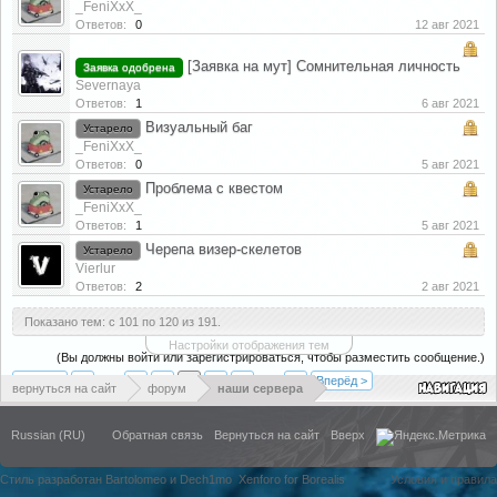
_FeniXxX_
Ответов:
0
12 авг 2021
[Заявка на мут] Сомнительная личность
Заявка одобрена
Severnaya
Ответов:
1
6 авг 2021
Визуальный баг
Устарело
_FeniXxX_
Ответов:
0
5 авг 2021
Проблема с квестом
Устарело
_FeniXxX_
Ответов:
1
5 авг 2021
Черепа визер-скелетов
Устарело
Vierlur
Ответов:
2
2 авг 2021
Показано тем: с 101 по 120 из 191.
Настройки отображения тем
(Вы должны войти или зарегистрироваться, чтобы разместить сообщение.)
< Назад
1
←
4
5
6
7
8
→
10
Вперёд >
вернуться на сайт
форум
наши сервера
Russian (RU)
Обратная связь
Вернуться на сайт
Вверх
Стиль разработан Bartolomeo и Dech1mo
Xenforo for Borealis
Условия и правила