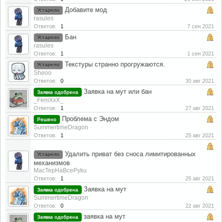
Добавите мод
Устарело
rasules
Ответов:
1
7 сен 2021
Бан
Устарело
rasules
Ответов:
1
1 сен 2021
Текстуры странно прогружаются.
Устарело
Sheoo
Ответов:
0
30 авг 2021
Заявка на мут или бан
Заявка одобрена
_FeniXxX_
Ответов:
1
27 авг 2021
Проблема с Эндом
Решено
SummertimeDragon
Ответов:
1
25 авг 2021
Удалить приват без сноса лимитированных
Устарело
механизмов
MacTepHaBcePyku
Ответов:
1
25 авг 2021
Заявка на мут
Заявка одобрена
SummertimeDragon
Ответов:
0
22 авг 2021
заявка на мут
Заявка одобрена