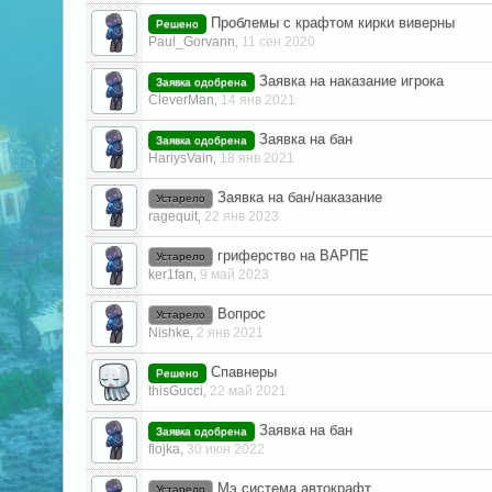
Проблемы с крафтом кирки виверны
Решено
Paul_Gorvann
11 сен 2020
,
Заявка на наказание игрока
Заявка одобрена
CleverMan
14 янв 2021
,
Заявка на бан
Заявка одобрена
HariysVain
18 янв 2021
,
Заявка на бан/наказание
Устарело
ragequit
22 янв 2023
,
гриферство на ВАРПЕ
Устарело
ker1fan
9 май 2023
,
Вопрос
Устарело
Nishke
2 янв 2021
,
Спавнеры
Решено
thisGucci
22 май 2021
,
Заявка на бан
Заявка одобрена
flojka
30 июн 2022
,
Мэ система,автокрафт
Устарело