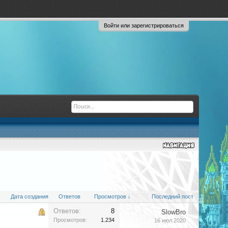
Войти или зарегистрироваться
Дата создания
Ответов
Просмотров ↓
Последний пост
Ответов:
8
SlowBro
Просмотров:
1.234
16 июл 2020