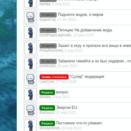
Nishke
5 янв 2021
,
Подкинте модов, и миров
Устарело
EygenCat
27 окт 2021
,
Петицию На добавление мода.
Устарело
DarkRageLegendar
19 июн 2020
,
Зашел в игру и пропали все вещи в инв
Устарело
PinkyFromHell
6 апр 2022
,
Забанили тимейта а он был лидером , чт
Устарело
DARK000
28 апр 2023
,
"Супер" модерация
Заявка отклонена
LuxiCore
27 июл 2020
,
вопрос
Решено
Nishke
2 янв 2021
,
Энергия EU.
Решено
thisGucci
22 май 2021
,
Постоянно что-то убивает.
Решено
k0nstantinsh
20 янв 2024
,