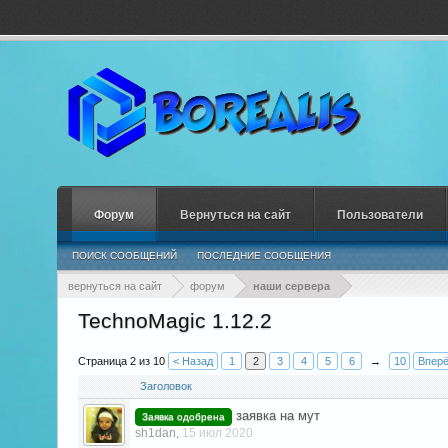
Форум
Вернуться на сайт
Пользователи
ПОИСК СООБЩЕНИЙ
ПОСЛЕДНИЕ СООБЩЕНИЯ
вернуться на сайт
форум
наши сервера
TechnoMagic 1.12.2
Страница 2 из 10
< Назад
1
2
3
4
5
6
→
10
Вперё
Заголовок
заявка на мут
Заявка одобрена
sh1dan
15 июл 2020
,