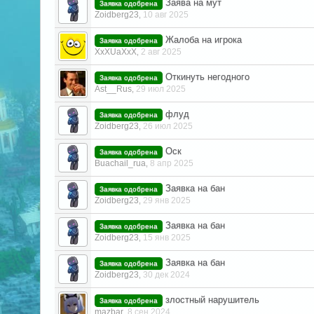
Заява на мут
Заявка одобрена
Zoidberg23
10 авг 2025
,
Жалоба на игрока
Заявка одобрена
XxXUaXxX
2 авг 2025
,
Откинуть негодного
Заявка одобрена
Ast__Rus
29 июл 2025
,
флуд
Заявка одобрена
Zoidberg23
26 июл 2025
,
Оск
Заявка одобрена
Buachail_rua
8 апр 2025
,
Заявка на бан
Заявка одобрена
Zoidberg23
29 янв 2025
,
Заявка на бан
Заявка одобрена
Zoidberg23
15 янв 2025
,
Заявка на бан
Заявка одобрена
Zoidberg23
30 дек 2024
,
злостный нарушитель
Заявка одобрена
mazbar
8 сен 2024
,