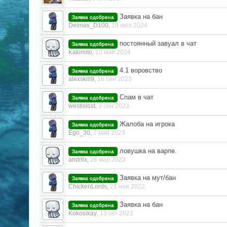
Заявка на бан
Заявка одобрена
Deimas_D100
19 июл 2024
,
постоянный завуал в чат
Заявка одобрена
Kakimito
10 май 2024
,
4.1 воровство
Заявка одобрена
alexskill9
16 сен 2023
,
Спам в чат
Заявка одобрена
westislost
3 сен 2023
,
Жалоба на игрока
Заявка одобрена
Ego_30
7 май 2023
,
ловушка на варпе.
Заявка одобрена
andrllx
26 мар 2023
,
Заявка на мут/бан
Заявка одобрена
ChickenLords
21 ноя 2022
,
Заявка на бан
Заявка одобрена
Kokosikay
13 окт 2022
,