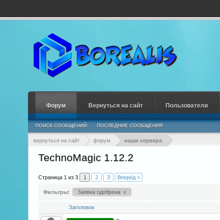
Форум
Вернуться на сайт
Пользователи
ПОИСК СООБЩЕНИЙ
ПОСЛЕДНИЕ СООБЩЕНИЯ
вернуться на сайт
форум
наши сервера
TechnoMagic 1.12.2
Страница 1 из 3
1
2
3
Вперёд >
Фильтры:
Заявка одобрена
x
Заголовок