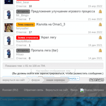
Mini_bear
Ответов:
10
19 апр 2022
Предложения улучшении игрового процесса
Устарело
Mr_Bingo
Ответов:
7
21 янв 2022
Жалоба на Omar1_3
Тема закрыта
fairysaller
Ответов:
17
16 янв 2022
Украл легу
Заявка отклонена
NaotoMiura
Ответов:
1
19 дек 2021
Пропала лега (баг)
Устарело
Hisao
Ответов:
0
14 дек 2021
Показано тем: с 81 по 100 из 794.
Настройки отображения тем
(Вы должны войти или зарегистрироваться, чтобы разместить сообщение.)
< Назад
1
←
3
4
5
6
7
→
40
Вперёд >
вернуться на сайт
форум
наши сервера
Russian (RU)
Обратная связь
Вернуться на сайт
Вверх
Стиль разработан Bartolomeo и Dech1mo
Xenforo for Borealis
Условия и правила