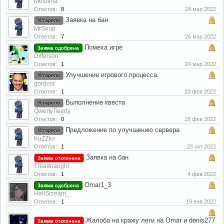
Moshina
Ответов:
8
24 мар 2022
Заявка на бан
Устарело
MrSoup
Ответов:
7
26 мар 2022
Помеха игре
Заявка одобрена
Differson
Ответов:
1
24 мар 2022
Улучшение игрового процесса.
Устарело
gordost
Ответов:
1
20 фев 2022
Выполнение квеста
Устарело
QwertyTwerty
Ответов:
0
18 фев 2022
Предложение по улучшению сервера
Устарело
KuZZko
Ответов:
1
25 окт 2022
Заявка на бан
Заявка отклонена
Treadnaught
Ответов:
1
4 фев 2022
Omar1_3
Заявка одобрена
HellScream_
Ответов:
1
19 янв 2022
Жалоба на кражу леги на Omar и denis277
Заявка отклонена