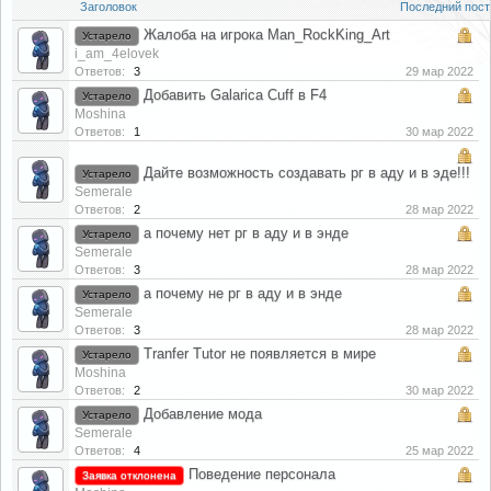
Заголовок
Последний пост
Жалоба на игрока Man_RockKing_Art
Устарело
i_am_4elovek
Ответов:
3
29 мар 2022
Добавить Galarica Cuff в F4
Устарело
Moshina
Ответов:
1
30 мар 2022
Дайте возможность создавать рг в аду и в эде!!!
Устарело
Semerale
Ответов:
2
28 мар 2022
а почему нет рг в аду и в энде
Устарело
Semerale
Ответов:
3
28 мар 2022
а почему не рг в аду и в энде
Устарело
Semerale
Ответов:
3
28 мар 2022
Tranfer Tutor не появляется в мире
Устарело
Moshina
Ответов:
2
30 мар 2022
Добавление мода
Устарело
Semerale
Ответов:
4
25 мар 2022
Поведение персонала
Заявка отклонена