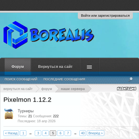
Войти или зарегистрироваться
Форум
Вернуться на сайт
ПОИСК СООБЩЕНИЙ
ПОСЛЕДНИЕ СООБЩЕНИЯ
вернуться на сайт
форум
наши сервера
Pixelmon 1.12.2
Турниры
Темы:
21
Сообщения:
222
18 апр 2026
< Назад
1
←
3
4
5
6
7
→
40
Вперёд >