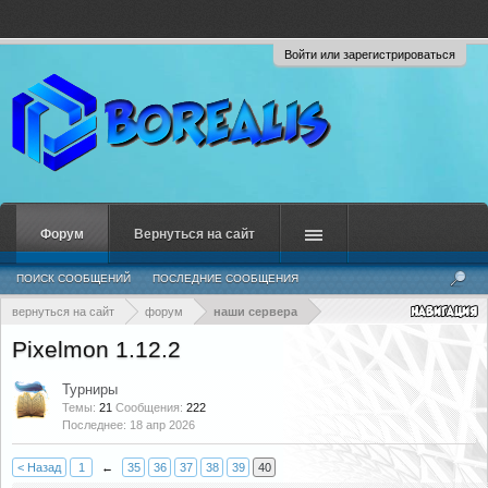
Войти или зарегистрироваться
Форум
Вернуться на сайт
ПОИСК СООБЩЕНИЙ
ПОСЛЕДНИЕ СООБЩЕНИЯ
вернуться на сайт
форум
наши сервера
Pixelmon 1.12.2
Турниры
Темы:
21
Сообщения:
222
18 апр 2026
< Назад
1
←
35
36
37
38
39
40