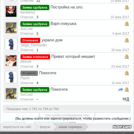
Ответов:
22
19 фев 2017
Постройка на зло.
Заявка одобрена
karately2
Ответов:
3
16 фев 2017
Варп-ловушка
Заявка одобрена
SoCold
Ответов:
2
4 фев 2017
украли дом
Отклонено
Sega_Demaster
Ответов:
1
30 янв 2017
Приват который мешает
Заявка отклонена
Mrtrolll
Ответов:
3
23 янв 2017
Помогите
Устарело
Pazm
Ответов:
4
11 янв 2017
Помогите.
Заявка одобрена
SoCold
Н/Д
Ответов:
–
Показано тем: с 781 по 794 из 794.
Настройки отображения тем
(Вы должны войти или зарегистрироваться, чтобы разместить сообщение.)
< Назад
1
←
35
36
37
38
39
40
вернуться на сайт
форум
наши сервера