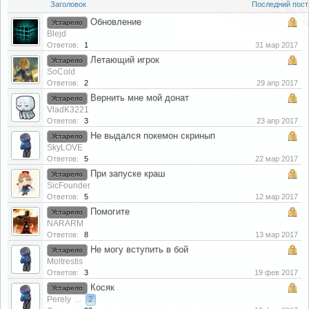
Заголовок
Последний пост
Обновление
Устарело
Blejd
Ответов:
1
31 мар 2017
Летающий игрок
Устарело
SoCold
Ответов:
2
29 апр 2017
Вернить мне мой донат
Устарело
VladK3221
Ответов:
3
23 апр 2017
Не выдался покемон скринып
Устарело
SkyLOVE
Ответов:
5
22 мар 2017
При запуске краш
Устарело
SicFounder
Ответов:
5
12 мар 2017
Помогите
Устарело
NARARM
Ответов:
8
13 мар 2017
Не могу вступить в бой
Устарело
Moltrestis
Ответов:
3
19 фев 2017
Косяк
Устарело
Perely
2
...