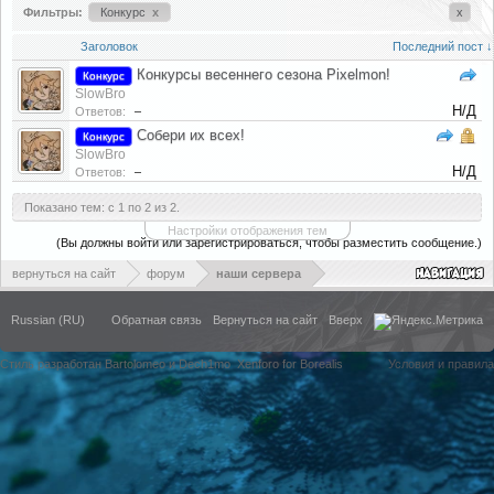
Фильтры:
Конкурс
x
x
Заголовок
Последний пост ↓
Конкурсы весеннего сезона Pixelmon!
Конкурс
SlowBro
Н/Д
Ответов:
–
Собери их всех!
Конкурс
SlowBro
Н/Д
Ответов:
–
Показано тем: с 1 по 2 из 2.
Настройки отображения тем
(Вы должны войти или зарегистрироваться, чтобы разместить сообщение.)
вернуться на сайт
форум
наши сервера
Russian (RU)
Обратная связь
Вернуться на сайт
Вверх
Стиль разработан Bartolomeo и Dech1mo
Xenforo for Borealis
Условия и правила