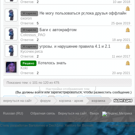
Ответов:
2
10 авг 2018
Не могу пользоваться рг,пока друзья оффлайн
Устарело
oxoron
Ответов:
5
25 фев 2019
Баги с автокрафтом
Устарело
Colossus_PAO
Ответов:
2
18 апр 2021
угрозы. и нарушение правила 4.1 и 2.1
Устарело
Кусочек риса
Ответов:
2
11 июл 2017
Хотелось знать
Решено
Koki
Ответов:
2
20 апр 2021
Показано тем: с 101 по 120 из 479.
Настройки отображения тем
(Вы должны войти или зарегистрироваться, чтобы разместить сообщение.)
< Назад
1
←
4
5
6
7
8
→
24
Вперёд >
вернуться на сайт
форум
корзина - архив
корзина
Russian (RU)
Обратная связь
Вернуться на сайт
Вверх
Стиль разработан Bartolomeo и Dech1mo
Xenforo for Borealis
Условия и правила