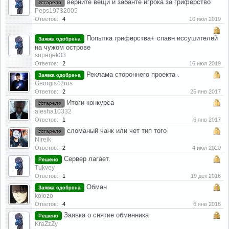
верните вещи и забанте игрока за гриферство
Устарело
Peps19732005
Ответов:
4
10 июл 2019
Попытка гриферства+ спавн иссушителей
Заявка одобрена
на чужом острове
superjek33
Ответов:
2
16 июл 2019
Реклама стороннего проекта .
Заявка одобрена
Georgis42rus
Ответов:
2
25 янв 2017
Итоги конкурса
Устарело
alesha10332
Ответов:
1
6 янв 2017
сломаный чанк или чет тип того
Устарело
Nireik
Ответов:
2
4 июл 2020
Сервер лагает.
Решено
Tukvey
Ответов:
1
19 дек 2016
Обман
Заявка одобрена
kolozo
Ответов:
4
6 янв 2018
Заявка о снятие обменника
Решено
KraZzZy