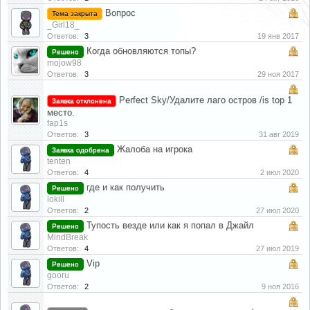
Вопрос
Тема закрыта
_Girl18_
Ответов:
3
19 янв 2017
Когда обновляются топы?
Решено
mojow98
Ответов:
3
29 ноя 2017
Perfect Sky/Удалите лаго остров /is top 1
Заявка отклонена
место.
fap1s
Ответов:
3
31 авг 2019
Жалоба на игрока
Заявка одобрена
tenten
Ответов:
4
2 июл 2020
где и как получить
Решено
lokill
Ответов:
2
27 июл 2020
Тупость везде или как я попал в Джайл
Решено
MindBreak
Ответов:
4
27 июл 2019
Vip
Решено
gooru
Ответов:
2
9 ноя 2016