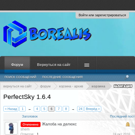
Войти или зарегистрироваться
Форум
Вернуться на сайт
ПОИСК СООБЩЕНИЙ
ПОСЛЕДНИЕ СООБЩЕНИЯ
вернуться на сайт
форум
корзина - архив
корзина
PerfectSky 1.6.4
< Назад
1
←
4
5
6
7
8
→
24
Вперёд >
Заголовок
Последний пост
Жалоба на делюкс
Отклонено
shem
Ответов:
1
24 окт 2016