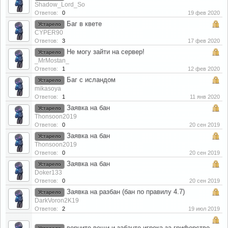
Shadow_Lord_So
Ответов:
0
19 фев 2020
Баг в квете
Устарело
CYPER90
Ответов:
3
17 фев 2020
Не могу зайти на сервер!
Устарело
_MrMostan_
Ответов:
1
12 фев 2020
Баг с исландом
Устарело
mikasoya
Ответов:
1
11 янв 2020
Заявка на бан
Устарело
Thonsoon2019
Ответов:
0
20 сен 2019
Заявка на бан
Устарело
Thonsoon2019
Ответов:
0
20 сен 2019
Заявка на бан
Устарело
Doker133
Ответов:
0
20 сен 2019
Заявка на разбан (бан по правилу 4.7)
Устарело
DarkVoron2K19
Ответов:
2
19 июл 2019
верните вещи и забанте игрока за гриферство