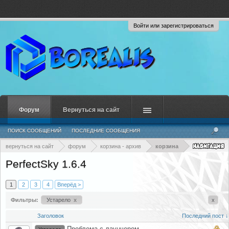
Войти или зарегистрироваться
Форум
Вернуться на сайт
ПОИСК СООБЩЕНИЙ
ПОСЛЕДНИЕ СООБЩЕНИЯ
вернуться на сайт
форум
корзина - архив
корзина
PerfectSky 1.6.4
1
2
3
4
Вперёд >
Фильтры:
Устарело
x
x
Заголовок
Последний пост ↓
Проблема с лаунчером