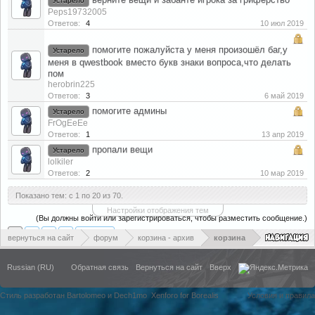
Устарело
Peps19732005
Ответов:
4
10 июл 2019
помогите пожалуйста у меня произошёл баг,у
Устарело
меня в qwestbook вместо букв знаки вопроса,что делать
пом
herobrin225
Ответов:
3
6 май 2019
помогите админы
Устарело
FrOgEeEe
Ответов:
1
13 апр 2019
пропали вещи
Устарело
lolkiler
Ответов:
2
10 мар 2019
Показано тем: с 1 по 20 из 70.
Настройки отображения тем
(Вы должны войти или зарегистрироваться, чтобы разместить сообщение.)
1
2
3
4
Вперёд >
вернуться на сайт
форум
корзина - архив
корзина
Russian (RU)
Обратная связь
Вернуться на сайт
Вверх
Стиль разработан Bartolomeo и Dech1mo
Xenforo for Borealis
Условия и правила