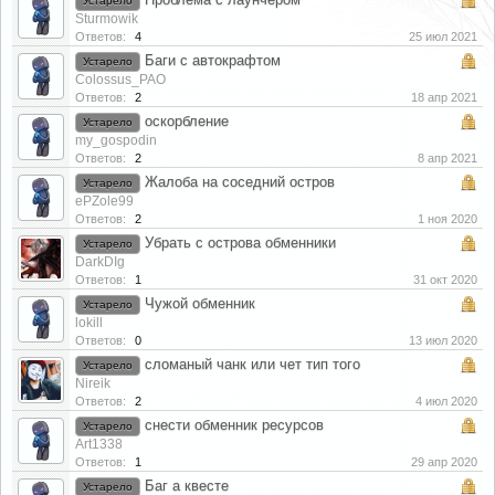
Устарело
Sturmowik
Ответов:
4
25 июл 2021
Баги с автокрафтом
Устарело
Colossus_PAO
Ответов:
2
18 апр 2021
оскорбление
Устарело
my_gospodin
Ответов:
2
8 апр 2021
Жалоба на соседний остров
Устарело
ePZole99
Ответов:
2
1 ноя 2020
Убрать с острова обменники
Устарело
DarkDIg
Ответов:
1
31 окт 2020
Чужой обменник
Устарело
lokill
Ответов:
0
13 июл 2020
сломаный чанк или чет тип того
Устарело
Nireik
Ответов:
2
4 июл 2020
снести обменник ресурсов
Устарело
Art1338
Ответов:
1
29 апр 2020
Баг а квесте
Устарело