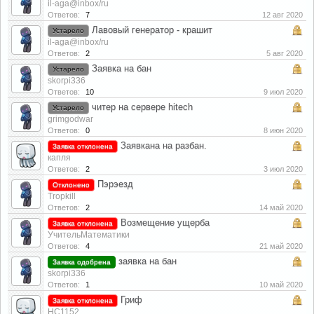
il-aga@inbox/ru
Ответов:
7
12 авг 2020
Лавовый генератор - крашит
Устарело
il-aga@inbox/ru
Ответов:
2
5 авг 2020
Заявка на бан
Устарело
skorpi336
Ответов:
10
9 июл 2020
читер на сервере hitech
Устарело
grimgodwar
Ответов:
0
8 июн 2020
Заявкана на разбан.
Заявка отклонена
капля
Ответов:
2
3 июл 2020
Пэрэезд
Отклонено
Tropkill
Ответов:
2
14 май 2020
Возмещение ущерба
Заявка отклонена
УчительМатематики
Ответов:
4
21 май 2020
заявка на бан
Заявка одобрена
skorpi336
Ответов:
1
10 май 2020
Гриф
Заявка отклонена
HC1152