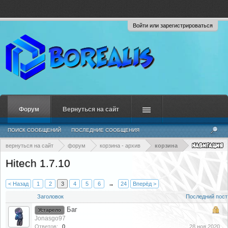
Войти или зарегистрироваться
Форум
Вернуться на сайт
ПОИСК СООБЩЕНИЙ
ПОСЛЕДНИЕ СООБЩЕНИЯ
вернуться на сайт
форум
корзина - архив
корзина
Hitech 1.7.10
< Назад
1
2
3
4
5
6
→
24
Вперёд >
Заголовок
Последний пост
Баг
Устарело
Jonasgo97
Ответов:
0
28 ноя 2020