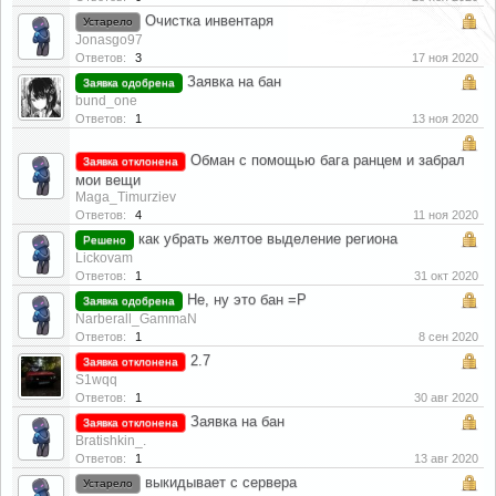
Очистка инвентаря
Устарело
Jonasgo97
Ответов:
3
17 ноя 2020
Заявка на бан
Заявка одобрена
bund_one
Ответов:
1
13 ноя 2020
Обман с помощью бага ранцем и забрал
Заявка отклонена
мои вещи
Maga_Timurziev
Ответов:
4
11 ноя 2020
как убрать желтое выделение региона
Решено
Lickovam
Ответов:
1
31 окт 2020
Не, ну это бан =Р
Заявка одобрена
Narberall_GammaN
Ответов:
1
8 сен 2020
2.7
Заявка отклонена
S1wqq
Ответов:
1
30 авг 2020
Заявка на бан
Заявка отклонена
Bratishkin_.
Ответов:
1
13 авг 2020
выкидывает с сервера
Устарело