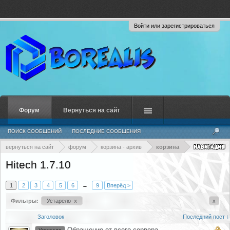
Войти или зарегистрироваться
Форум
Вернуться на сайт
ПОИСК СООБЩЕНИЙ
ПОСЛЕДНИЕ СООБЩЕНИЯ
вернуться на сайт
форум
корзина - архив
корзина
Hitech 1.7.10
1
2
3
4
5
6
→
9
Вперёд >
Фильтры:
Устарело
x
x
Заголовок
Последний пост ↓
Обращение от всего сервера