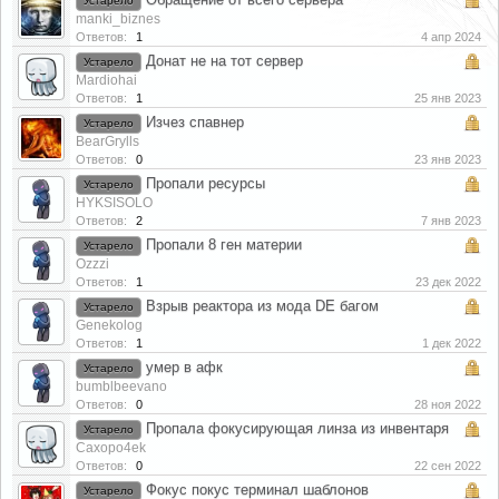
Устарело
manki_biznes
Ответов:
1
4 апр 2024
Донат не на тот сервер
Устарело
Mardiohai
Ответов:
1
25 янв 2023
Изчез спавнер
Устарело
BearGrylls
Ответов:
0
23 янв 2023
Пропали ресурсы
Устарело
HYKSISOLO
Ответов:
2
7 янв 2023
Пропали 8 ген материи
Устарело
Ozzzi
Ответов:
1
23 дек 2022
Взрыв реактора из мода DE багом
Устарело
Genekolog
Ответов:
1
1 дек 2022
умер в афк
Устарело
bumblbeevano
Ответов:
0
28 ноя 2022
Пропала фокусирующая линза из инвентаря
Устарело
Caxopo4ek
Ответов:
0
22 сен 2022
Фокус покус терминал шаблонов
Устарело