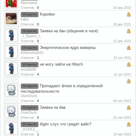
Manisang
Ответов:
0
16 апр 2022
Коробки
Устарело
lotka
Ответов:
0
28 дек 2021
Заявка на бан (общение в чате)
Устарело
_I_Space_I_
Ответов:
0
22 дек 2021
Энергетическое ядро виверны
Устарело
000misha000
Ответов:
1
31 окт 2021
не могу зайти на Hitech
Устарело
onix6668
Ответов:
4
11 окт 2021
Пропадают блоки в определённой
Устарело
последовательности
OverDuck
Ответов:
4
26 сен 2021
Заявка на бав
Устарело
OverDuck
Ответов:
0
15 сен 2021
Идёт слух что грядёт вайп?
Устарело
_m1KK1__
Ответов:
1
20 авг 2021