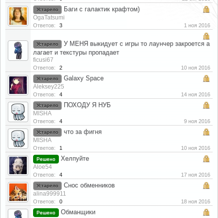
Баги с галактик крафтом)
Устарело
OgaTatsumi
Ответов:
3
1 ноя 2016
У МЕНЯ выкидует с игры то лаунчер закроется а
Устарело
лагает и текстуры пропадает
ficusi67
Ответов:
2
10 ноя 2016
Galaxy Space
Устарело
Aleksey225
Ответов:
4
14 ноя 2016
ПОХОДУ Я НУБ
Устарело
MISHA
Ответов:
4
9 ноя 2016
что за фигня
Устарело
MISHA
Ответов:
1
10 ноя 2016
Хелпуйте
Решено
Aloe54
Ответов:
4
17 ноя 2016
Снос обменников
Устарело
alina999911
Ответов:
0
18 ноя 2016
Обманщики
Решено