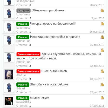
sashaponlive
Ответов:
6
20 ноя 2016
Обманули при обмене
Устарело
kokorinets
Ответов:
2
2 дек 2016
Читер,впервые на бореалисе!!!
Решено
kokorinets
Ответов:
1
26 ноя 2016
Неприличная постройка в привате
Решено
SplashFan
Ответов:
3
15 дек 2016
Как мы скупили весь красный камень на
Заявка отклонена
варпе... Крч ограбили варп.
SplashFan
Ответов:
3
12 дек 2016
Снос обменников
Заявка отклонена
Aloe54
Ответов:
3
20 дек 2016
Жалоба на игрока DeLuxe
Решено
Sdsad
Ответов:
1
12 дек 2016
спамит игрок
Решено
sasa26871
Ответов:
1
17 дек 2016