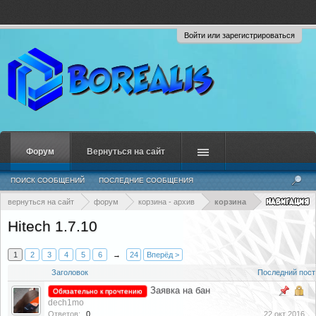
Войти или зарегистрироваться
Форум
Вернуться на сайт
ПОИСК СООБЩЕНИЙ
ПОСЛЕДНИЕ СООБЩЕНИЯ
вернуться на сайт
форум
корзина - архив
корзина
Hitech 1.7.10
1
2
3
4
5
6
→
24
Вперёд >
Заголовок
Последний пост
Заявка на бан
Обязательно к прочтению
dech1mo
Ответов:
0
22 окт 2016