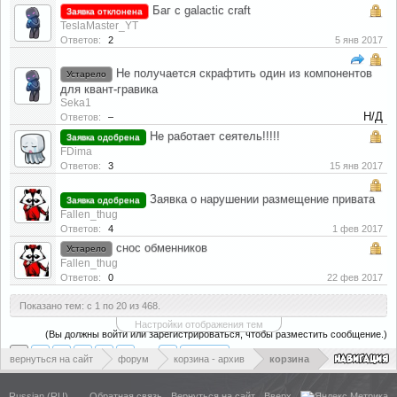
Баг с galactic craft
Заявка отклонена
TeslaMaster_YT
Ответов:
2
5 янв 2017
Не получается скрафтить один из компонентов
Устарело
для квант-гравика
Seka1
Н/Д
Ответов:
–
Не работает сеятель!!!!!
Заявка одобрена
FDima
Ответов:
3
15 янв 2017
Заявка о нарушении размещение привата
Заявка одобрена
Fallen_thug
Ответов:
4
1 фев 2017
снос обменников
Устарело
Fallen_thug
Ответов:
0
22 фев 2017
Показано тем: с 1 по 20 из 468.
Настройки отображения тем
(Вы должны войти или зарегистрироваться, чтобы разместить сообщение.)
1
2
3
4
5
6
→
24
Вперёд >
вернуться на сайт
форум
корзина - архив
корзина
Russian (RU)
Обратная связь
Вернуться на сайт
Вверх