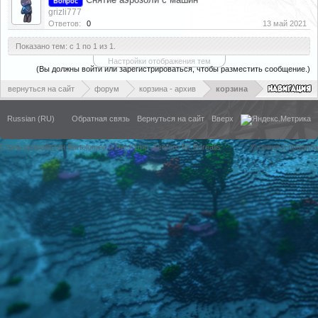
Вопрос
grizli777
Ответов:
0
13 май 2021
Показано тем: с 1 по 1 из 1.
Настройки отображения тем
(Вы должны войти или зарегистрироваться, чтобы разместить сообщение.)
вернуться на сайт
форум
корзина - архив
корзина
Russian (RU)
Обратная связь
Вернуться на сайт
Вверх
Стиль разработан Bartolomeo и Dech1mo
Xenforo for Borealis
Условия и правила