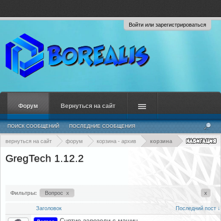
Войти или зарегистрироваться
Форум
Вернуться на сайт
ПОИСК СООБЩЕНИЙ
ПОСЛЕДНИЕ СООБЩЕНИЯ
вернуться на сайт
форум
корзина - архив
корзина
GregTech 1.12.2
Фильтры:
Вопрос
x
x
Заголовок
Последний пост ↓
Снятие аэрозоли с машин