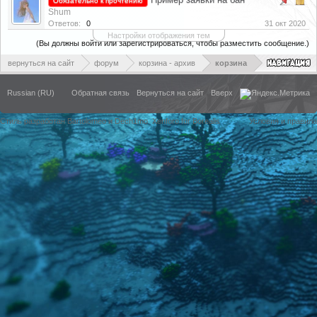
Обязательно к прочтению
Shum
Ответов:
0
31 окт 2020
Настройки отображения тем
(Вы должны войти или зарегистрироваться, чтобы разместить сообщение.)
вернуться на сайт
форум
корзина - архив
корзина
Russian (RU)
Обратная связь
Вернуться на сайт
Вверх
Стиль разработан Bartolomeo и Dech1mo
Xenforo for Borealis
Условия и правила