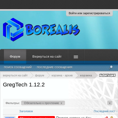
Войти или зарегистрироваться
Форум
Вернуться на сайт
ПОИСК СООБЩЕНИЙ
ПОСЛЕДНИЕ СООБЩЕНИЯ
вернуться на сайт
форум
корзина - архив
корзина
GregTech 1.12.2
Фильтры:
Обязательно к прочтению
x
x
Заголовок
Последний пост ↓
Пример заявки на бан