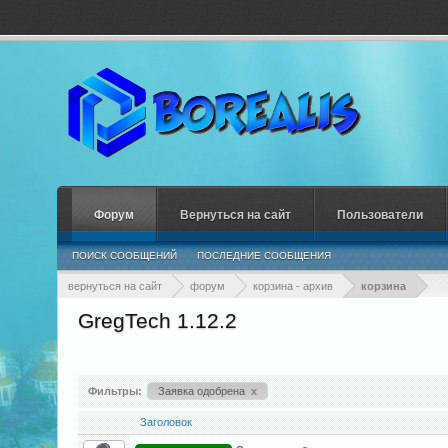
Форум
Вернуться на сайт
Пользователи
ПОИСК СООБЩЕНИЙ
ПОСЛЕДНИЕ СООБЩЕНИЯ
вернуться на сайт
форум
корзина - архив
корзина
GregTech 1.12.2
Фильтры:
Заявка одобрена
x
Заголовок