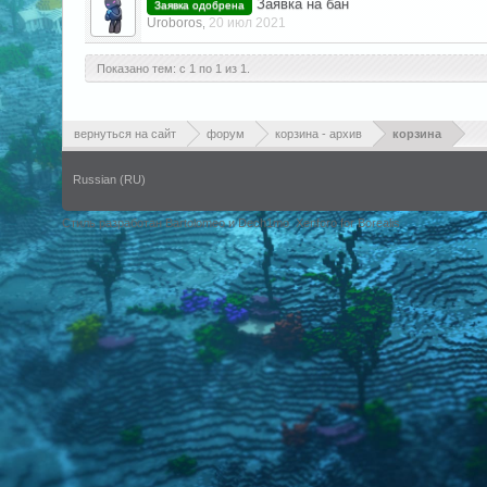
Заявка на бан
Заявка одобрена
Uroboros
20 июл 2021
,
Показано тем: с 1 по 1 из 1.
вернуться на сайт
форум
корзина - архив
корзина
Russian (RU)
Стиль разработан Bartolomeo и Dech1mo
Xenforo for Borealis