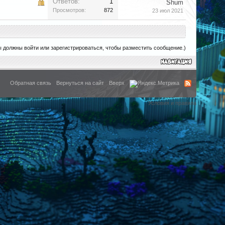
Ответов:
1
Shum
Просмотров:
872
23 июл 2021
ы должны войти или зарегистрироваться, чтобы разместить сообщение.)
Обратная связь
Вернуться на сайт
Вверх
Условия и правила