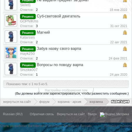
Решено
Skilet1
Ответов:
2
18 янв 2022
Суб-световой двигатель
Решено
GOPNIKms
Ответов:
3
31 окт 2021
Магний
Решено
Katarssis
Ответов:
2
22 авг 2021
Забув назву свого варпа
Решено
mayk250
Ответов:
2
24 фев 2021
Вопросы по поводу варпа
Решено
Shizikk007
Ответов:
1
24 дек 2020
Показано тем: с 1 по 5 из 5.
Настройки отображения тем
(Вы должны войти или зарегистрироваться, чтобы разместить сообщение.)
вернуться на сайт
форум
корзина - архив
корзина
Russian (RU)
Обратная связь
Вернуться на сайт
Вверх
Стиль разработан Bartolomeo и Dech1mo
Xenforo for Borealis
Условия и правила