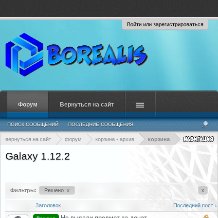
Войти или зарегистрироваться
Форум
Вернуться на сайт
ПОИСК СООБЩЕНИЙ
ПОСЛЕДНИЕ СООБЩЕНИЯ
вернуться на сайт
форум
корзина - архив
корзина
Galaxy 1.12.2
Фильтры:
Решено
x
x
Заголовок
Последний пост ↓
Не выдали предмет за донат