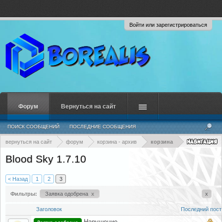
Войти или зарегистрироваться
Форум
Вернуться на сайт
ПОИСК СООБЩЕНИЙ
ПОСЛЕДНИЕ СООБЩЕНИЯ
вернуться на сайт
форум
корзина - архив
корзина
Blood Sky 1.7.10
< Назад
1
2
3
Фильтры:
Заявка одобрена
x
x
Заголовок
Последний пост
Нарушение