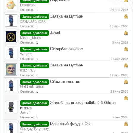
Заявка одобрена
Deencast
Ответов:
1
20 янв 2018
Заявка на мут/бан
Заявка одобрена
xXxEGOISTxXX
Ответов:
1
18 июн 2018
Jawel
Заявка одобрена
Mister_Moris
Ответов:
1
5 янв 2019
Оскорбления-капс.
Заявка одобрена
Way2rc
Ответов:
1
14 дек 2018
Заявка на мут/бан
Заявка одобрена
max7765
Ответов:
1
17 июн 2018
Обзывательство
Заявка одобрена
GoldenDragon
Ответов:
1
23 янв 2018
Жалоба на игрока:malhik. 4.6 Обман
Заявка одобрена
игрока
Jawel
Ответов:
1
2 дек 2018
Массовый флуд + Оск.
Заявка одобрена
Овидиу Тутунару