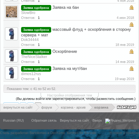
Ответов:
1
4 ноя 2018
Заявка на бан
Заявка одобрена
SlowBro
Ответов:
1
4 июн 2018
массовый флуд + оскорбления в сторону
Заявка одобрена
сервера + мат
Dok34444
Ответов:
1
18 янв 2019
Оскорбление
Заявка одобрена
TheNiceStalker
Ответов:
1
14 янв 2019
Заявка на мут/бан
Заявка одобрена
dimos12rus
Ответов:
1
19 мар 2019
Показано тем: с 41 по 52 из 52.
Настройки отображения тем
(Вы должны войти или зарегистрироваться, чтобы разместить сообщение.)
< Назад
1
2
3
вернуться на сайт
форум
корзина - архив
корзина
Russian (RU)
Обратная связь
Вернуться на сайт
Вверх
Стиль разработан Bartolomeo и Dech1mo
Xenforo for Borealis
Условия и правила