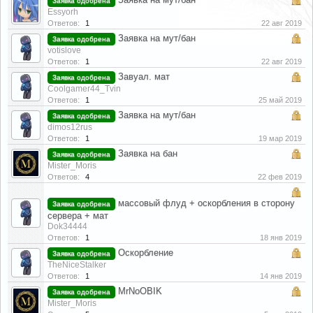
Заявка одобрена
Essyorh
Ответов:
1
22 авг 2019
Заявка на мут/бан
Заявка одобрена
votislove
Ответов:
1
22 авг 2019
Завуал. мат
Заявка одобрена
Coolgamer44_Tvin
Ответов:
1
25 май 2019
Заявка на мут/бан
Заявка одобрена
dimos12rus
Ответов:
1
19 мар 2019
Заявка на бан
Заявка одобрена
Mister_Moris
Ответов:
4
22 фев 2019
массовый флуд + оскорбления в сторону
Заявка одобрена
сервера + мат
Dok34444
Ответов:
1
18 янв 2019
Оскорбление
Заявка одобрена
TheNiceStalker
Ответов:
1
14 янв 2019
MrNoOBIK
Заявка одобрена
Mister_Moris