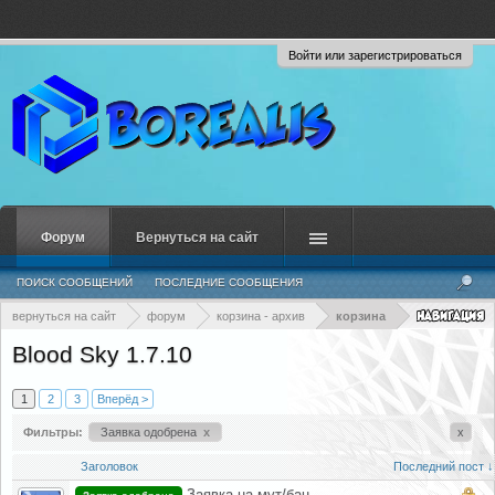
Войти или зарегистрироваться
Форум
Вернуться на сайт
ПОИСК СООБЩЕНИЙ
ПОСЛЕДНИЕ СООБЩЕНИЯ
вернуться на сайт
форум
корзина - архив
корзина
Blood Sky 1.7.10
1
2
3
Вперёд >
Фильтры:
Заявка одобрена
x
x
Заголовок
Последний пост ↓
Заявка на мут/бан