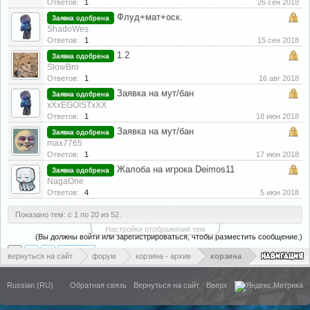
Ответов:
1
26 сен 2018
Флуд+мат+оск.
Заявка одобрена
ShadoWes
Ответов:
1
15 сен 2018
1.2
Заявка одобрена
SlowBro
Ответов:
1
16 авг 2018
Заявка на мут/бан
Заявка одобрена
xXxEGOISTxXX
Ответов:
1
18 июн 2018
Заявка на мут/бан
Заявка одобрена
max7765
Ответов:
1
17 июн 2018
Жалоба на игрока Deimos11
Заявка одобрена
NagaOne
Ответов:
4
5 июн 2018
Показано тем: с 1 по 20 из 52.
Настройки отображения тем
(Вы должны войти или зарегистрироваться, чтобы разместить сообщение.)
1
2
3
Вперёд >
вернуться на сайт
форум
корзина - архив
корзина
Russian (RU)
Обратная связь
Вернуться на сайт
Вверх