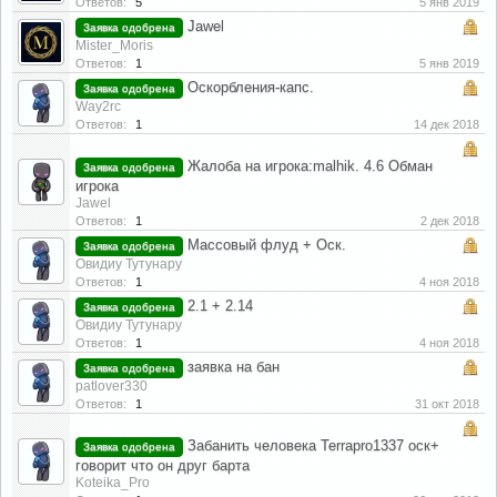
Ответов:
5
5 янв 2019
Jawel
Заявка одобрена
Mister_Moris
Ответов:
1
5 янв 2019
Оскорбления-капс.
Заявка одобрена
Way2rc
Ответов:
1
14 дек 2018
Жалоба на игрока:malhik. 4.6 Обман
Заявка одобрена
игрока
Jawel
Ответов:
1
2 дек 2018
Массовый флуд + Оск.
Заявка одобрена
Овидиу Тутунару
Ответов:
1
4 ноя 2018
2.1 + 2.14
Заявка одобрена
Овидиу Тутунару
Ответов:
1
4 ноя 2018
заявка на бан
Заявка одобрена
patlover330
Ответов:
1
31 окт 2018
Забанить человека Terrapro1337 оск+
Заявка одобрена
говорит что он друг барта
Koteika_Pro