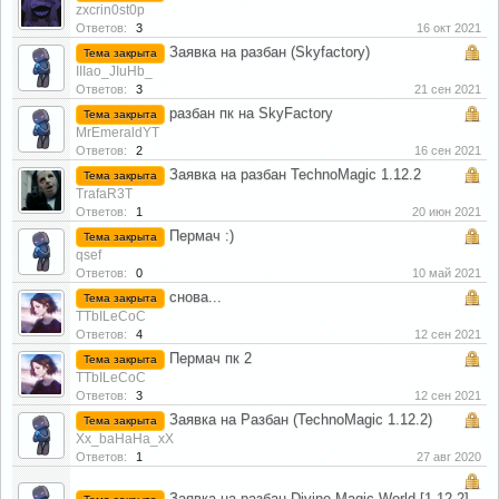
zxcrin0st0p
Ответов:
3
16 окт 2021
Заявка на разбан (Skyfactory)
Тема закрыта
IIIao_JIuHb_
Ответов:
3
21 сен 2021
разбан пк на SkyFactory
Тема закрыта
MrEmeraldYT
Ответов:
2
16 сен 2021
Заявка на разбан TechnoMagic 1.12.2
Тема закрыта
TrafaR3T
Ответов:
1
20 июн 2021
Пермач :)
Тема закрыта
qsef
Ответов:
0
10 май 2021
cнова...
Тема закрыта
TTbILeCoC
Ответов:
4
12 сен 2021
Пермач пк 2
Тема закрыта
TTbILeCoC
Ответов:
3
12 сен 2021
Заявка на Разбан (TechnoMagic 1.12.2)
Тема закрыта
Xx_baHaHa_xX
Ответов:
1
27 авг 2020
Заявка на разбан Divine Magic World [1.12.2]