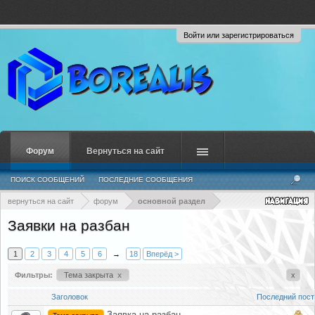
Войти или зарегистрироваться
Форум
Вернуться на сайт
ПОИСК СООБЩЕНИЙ
ПОСЛЕДНИЕ СООБЩЕНИЯ
вернуться на сайт
форум
основной раздел
Заявки на разбан
1
2
3
4
5
6
→
18
Вперёд >
Фильтры:
Тема закрыта
x
x
Заголовок
Последний пост
Заявка на разбан