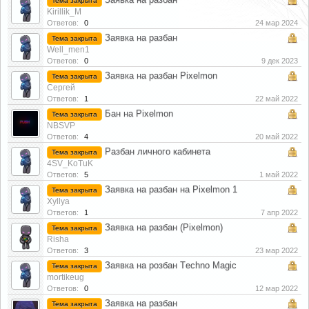
Тема закрыта
Kirillik_M
Ответов:
0
24 мар 2024
Заявка на разбан
Тема закрыта
Well_men1
Ответов:
0
9 дек 2023
Заявка на разбан Pixelmon
Тема закрыта
Сергей
Ответов:
1
22 май 2022
Бан на Pixelmon
Тема закрыта
NBSVP
Ответов:
4
20 май 2022
Разбан личного кабинета
Тема закрыта
4SV_KoTuK
Ответов:
5
1 май 2022
Заявка на разбан на Pixelmon 1
Тема закрыта
Xyllya
Ответов:
1
7 апр 2022
Заявка на разбан (Pixelmon)
Тема закрыта
Risha
Ответов:
3
23 мар 2022
Заявка на розбан Тechno Magic
Тема закрыта
mortikeug
Ответов:
0
12 мар 2022
Заявка на разбан
Тема закрыта