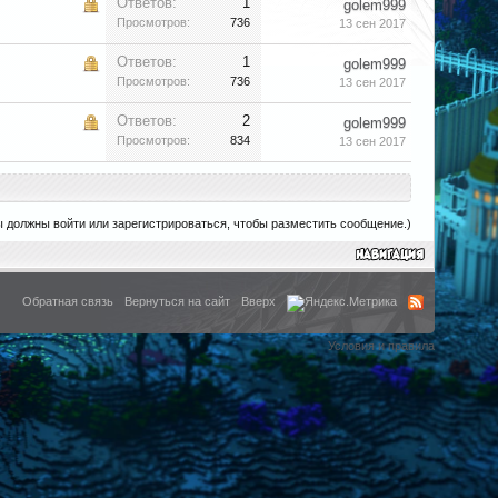
Ответов:
1
golem999
Просмотров:
736
13 сен 2017
Ответов:
1
golem999
Просмотров:
736
13 сен 2017
Ответов:
2
golem999
Просмотров:
834
13 сен 2017
ы должны войти или зарегистрироваться, чтобы разместить сообщение.)
Обратная связь
Вернуться на сайт
Вверх
Условия и правила