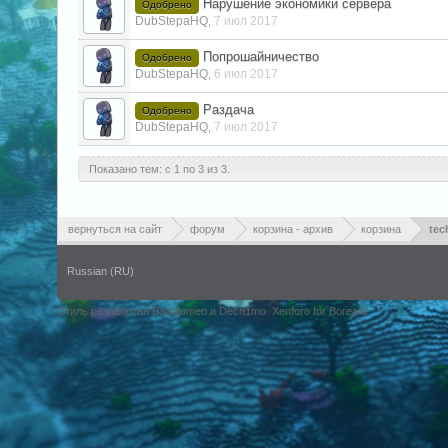
Нарушение экономики сервера
Одобрено
DubStepaHQ
7 июл 2017
,
Попрошайничество
Одобрено
DubStepaHQ
6 июл 2017
,
Раздача
Одобрено
DubStepaHQ
7 июл 2017
,
Показано тем: с 1 по 3 из 3.
вернуться на сайт
форум
корзина - архив
корзина
tec
Russian (RU)
Стиль разработан Bartolomeo и Dech1mo
Xenforo for Borealis