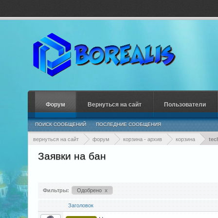
Форум
Вернуться на сайт
Пользователи
ПОИСК СООБЩЕНИЙ
ПОСЛЕДНИЕ СООБЩЕНИЯ
вернуться на сайт
форум
корзина - архив
корзина
tec
Заявки на бан
Фильтры:
Одобрено
x
Заголовок