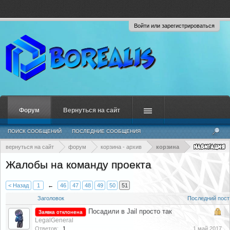
Войти или зарегистрироваться
Форум
Вернуться на сайт
ПОИСК СООБЩЕНИЙ
ПОСЛЕДНИЕ СООБЩЕНИЯ
вернуться на сайт
форум
корзина - архив
корзина
Жалобы на команду проекта
< Назад
1
←
46
47
48
49
50
51
Заголовок
Последний пост
Посадили в Jail просто так
Заявка отклонена
LegalGeneral
Ответов:
1
1 май 2017