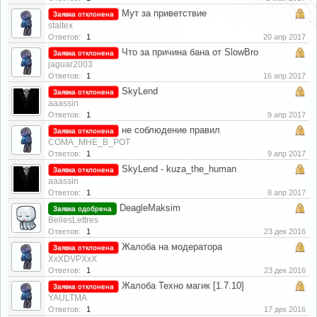
Мут за приветствие
Заявка отклонена
staltex
Ответов:
1
20 апр 2017
Что за причина бана от SlowBro
Заявка отклонена
jaguar2003
Ответов:
1
16 апр 2017
SkyLend
Заявка отклонена
aaassin
Ответов:
1
9 апр 2017
не соблюдение правил
Заявка отклонена
COMA_MHE_B_POT
Ответов:
1
9 апр 2017
SkyLend - kuza_the_human
Заявка отклонена
aaassin
Ответов:
1
8 апр 2017
DeagleMaksim
Заявка одобрена
BellesLettres
Ответов:
1
23 дек 2016
Жалоба на модератора
Заявка отклонена
XxXDVPXxX
Ответов:
1
23 дек 2016
Жалоба Техно магик [1.7.10]
Заявка отклонена
YAULTMA
Ответов:
1
17 дек 2016