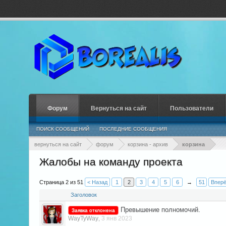
Форум
Вернуться на сайт
Пользователи
ПОИСК СООБЩЕНИЙ
ПОСЛЕДНИЕ СООБЩЕНИЯ
вернуться на сайт
форум
корзина - архив
корзина
Жалобы на команду проекта
Страница 2 из 51
< Назад
1
2
3
4
5
6
→
51
Вперё
Заголовок
Превышение полномочий.
Заявка отклонена
WayTyWay
3 янв 2023
,