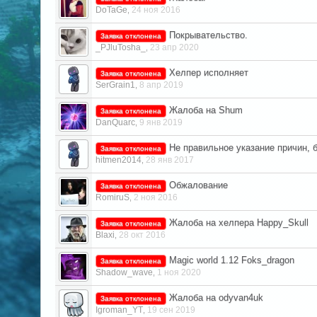
DoTaGe
24 ноя 2016
,
Покрывательство.
Заявка отклонена
_PJluTosha_
23 апр 2020
,
Хелпер исполняет
Заявка отклонена
SerGrain1
8 апр 2019
,
Жалоба на Shum
Заявка отклонена
DanQuarc
9 янв 2019
,
Не правильное указание причин, б
Заявка отклонена
hitmen2014
28 янв 2017
,
Обжалование
Заявка отклонена
RomiruS
2 ноя 2016
,
Жалоба на хелпера Happy_Skull
Заявка отклонена
Blaxi
28 окт 2016
,
Magic world 1.12 Foks_dragon
Заявка отклонена
Shadow_wave
1 ноя 2020
,
Жалоба на odyvan4uk
Заявка отклонена
Igroman_YT
19 сен 2019
,