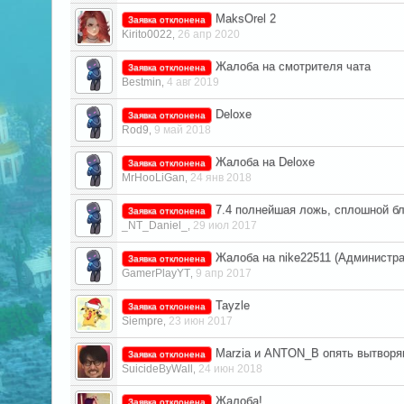
MaksOrel 2
Заявка отклонена
Kirito0022
26 апр 2020
,
Жалоба на смотрителя чата
Заявка отклонена
Bestmin
4 авг 2019
,
Deloxe
Заявка отклонена
Rod9
9 май 2018
,
Жалоба на Deloxe
Заявка отклонена
MrHooLiGan
24 янв 2018
,
7.4 полнейшая ложь, сплошной бл
Заявка отклонена
_NT_Daniel_
29 июл 2017
,
Жалоба на nike22511 (Администра
Заявка отклонена
GamerPlayYT
9 апр 2017
,
Tayzle
Заявка отклонена
Siempre
23 июн 2017
,
Marzia и ANTON_B опять вытворя
Заявка отклонена
SuicideByWall
24 июн 2018
,
Жалоба!
Заявка отклонена