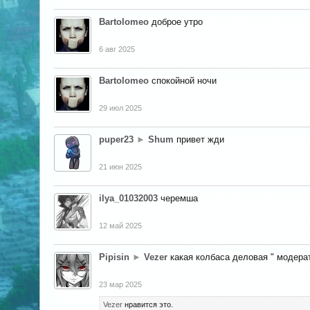
Bartolomeo
доброе утро
6 авг 2025
Bartolomeo
спокойной ночи
29 июл 2025
puper23
►
Shum
привет жди
21 июн 2025
ilya_01032003
черемша
12 май 2025
Pipisin
►
Vezer
какая колбаса деловая " модерат
23 мар 2025
Vezer
нравится это.