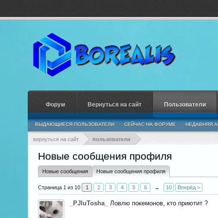
Форум
Вернуться на сайт
Пользователи
ВЫДАЮЩИЕСЯ ПОЛЬЗОВАТЕЛИ
СЕЙЧАС НА ФОРУМЕ
НЕДАВНЯЯ А
вернуться на сайт
пользователи
Новые сообщения профиля
Новые сообщения
Новые сообщения профиля
Страница 1 из 10
1
2
3
4
5
6
→
10
Вперёд >
_PJluTosha_
Ловлю покемонов, кто приютит ?