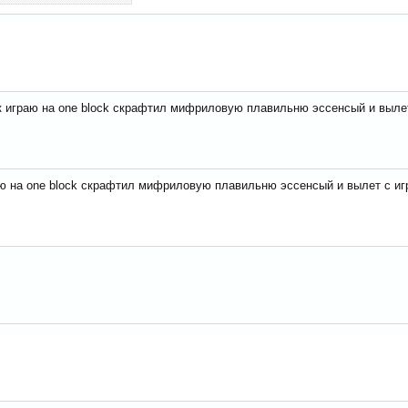
к играю на one block скрафтил мифриловую плавильню эссенсый и вылет 
ю на one block скрафтил мифриловую плавильню эссенсый и вылет с игр