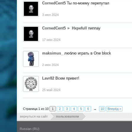
CornedCent5
Ты по-моему перепутал
3 июл 2024
CornedCent5
►
Hxpefull
пиппау
17 июн 2024
maksimus_
люблю играть в One block
2 июн 2024
Lavr82
Всем привет!
25 май 2024
Страница 1 из 10
1
2
3
4
5
6
→
10
Вперёд >
вернуться на сайт
пользователи
Russian (RU)