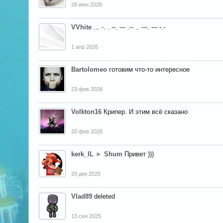
28 июн 2026
VVhite
... -. . --. --- .-- .. ---. --- -.-
1 апр 2026
Bartolomeo
готовим что-то интересное
23 фев 2026
Volkton16
Крипер. И этим всё сказано
20 фев 2026
kerk_IL
►
Shum
Привет )))
20 дек 2025
Vlad89
deleted
13 сен 2025