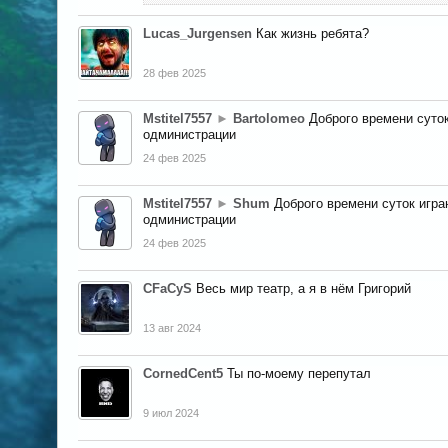
Lucas_Jurgensen
Как жизнь ребята?
28 фев 2025
Mstitel7557
►
Bartolomeo
Доброго времени суто
одминистрации
24 фев 2025
Mstitel7557
►
Shum
Доброго времени суток игра
одминистрации
24 фев 2025
CFaCyS
Весь мир театр, а я в нëм Григорий
13 авг 2024
CornedCent5
Ты по-моему перепутал
9 июл 2024